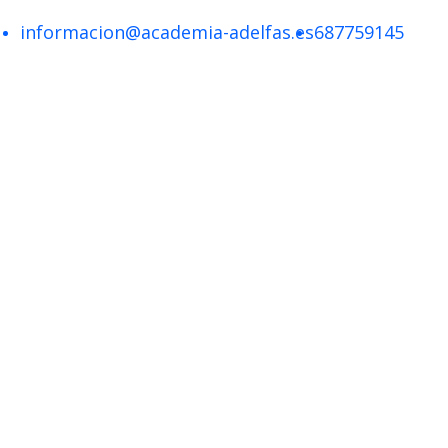
informacion@academia-adelfas.es
687759145