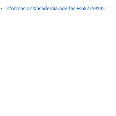
informacion@academia-adelfas.es
687759145