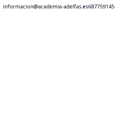
informacion@academia-adelfas.es
687759145