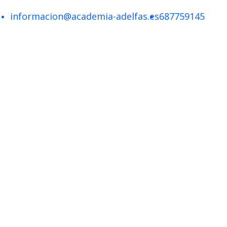
informacion@academia-adelfas.es
687759145