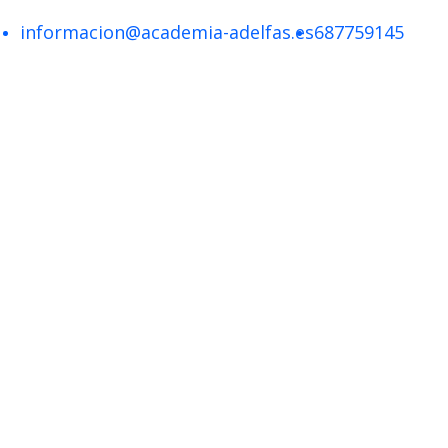
informacion@academia-adelfas.es
687759145