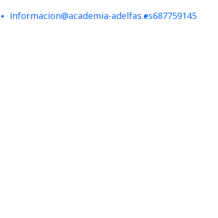
informacion@academia-adelfas.es
687759145