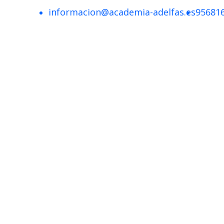
informacion@academia-adelfas.es
95681