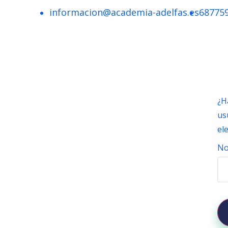
informacion@academia-adelfas.es
68775
¿H
us
el
No